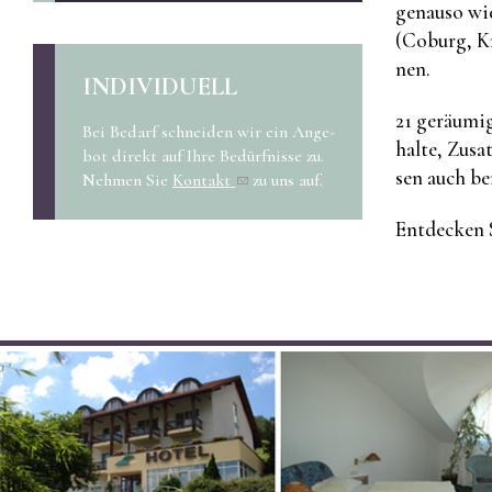
ge­nau­so wi
(Co­burg, Kr
nen.
IN­DI­VI­DU­ELL
21 ge­räu­mi
Bei Be­darf schnei­den wir ein An­ge­
hal­te, Zu­sa
bot di­rekt auf Ihre Be­dürf­nis­se zu.
sen auch be­
Neh­men Sie
Kon­takt
zu uns auf.
Ent­de­cken 