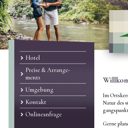
Hotel
Prei­se & Ar­ran­ge­
ments
Will­ko
Um­ge­bung
Im Orts­ker
Kon­takt
Natur des sü
gangs­punkt 
On­line­an­fra­ge
Gerne pla­n